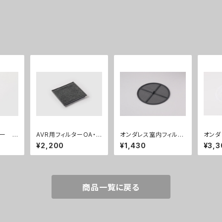
ー R
AVR用フィルターOA・R
オンダレス室内フィルタ
オンダ
0F/K
A共通 GYB00148
ー150(１枚入）GYB02
ター150
¥2,200
¥1,430
¥3,3
205
0220
商品一覧に戻る