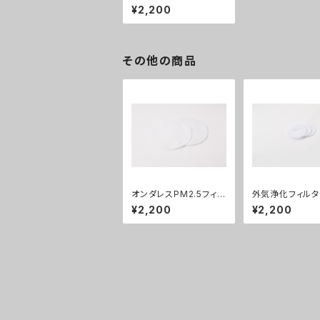
X-150F・RX-150F/K
¥2,200
用 GYB01907
その他の商品
オンダレスPM2.5フィル
外気浄化フィルタ
ター150(2枚入り) GYB
X-150F・RX-15
¥2,200
¥2,200
02206
用 GYB01907