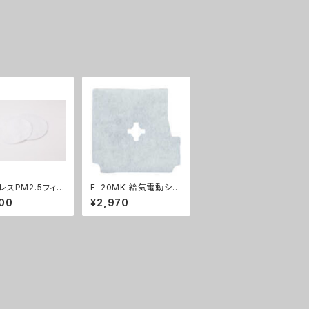
レスPM2.5フィル
F-20MK 給気電動シャ
(3枚入り) GYB
ッター用フィルター(キッ
00
¥2,970
6A
チン用) GYB02156