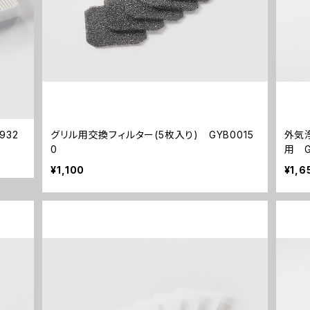
932
グリル用交換フィルター(5枚入り) GYB0015
外気浄
0
用 G
¥1,100
¥1,6