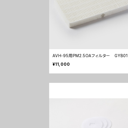
AVH-95用PM2.5OAフィルター GYB01
¥11,000